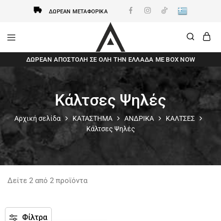
ΔΩΡΕΆΝ ΜΕΤΑΦΟΡΙΚΆ
AxidWear
Παιδικά
ΔΩΡΕΆΝ ΑΠΟΣΤΟΛΗ ΣΕ ΌΛΗ ΤΗΝ ΕΛΛΆΔΑ ΜΕ BOX NOW
,
Γυναικεία
,
Ανδρικά
Axidwear
Κάλτσες Ψηλές
Αρχική σελίδα
ΚΑΤΑΣΤΗΜΑ
ΑΝΔΡΙΚΑ
ΚΑΛΤΣΕΣ
Κάλτσες Ψηλές
Δείτε
2
από
2
προϊόντα
Φίλτρα