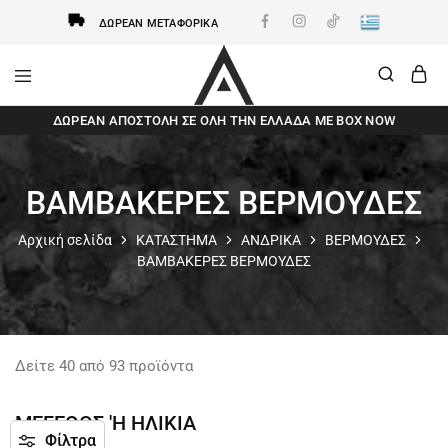
ΔΩΡΕΆΝ ΜΕΤΑΦΟΡΙΚΆ
AxidWear
Παιδικά
ΔΩΡΕΆΝ ΑΠΟΣΤΟΛΗ ΣΕ ΌΛΗ ΤΗΝ ΕΛΛΆΔΑ ΜΕ BOX NOW
,
Γυναικεία
,
Ανδρικά
Axidwear
ΒΑΜΒΑΚΕΡΕΣ ΒΕΡΜΟΥΔΕΣ
Αρχική σελίδα
ΚΑΤΑΣΤΗΜΑ
ΑΝΔΡΙΚΑ
ΒΕΡΜΟΥΔΕΣ
ΒΑΜΒΑΚΕΡΕΣ ΒΕΡΜΟΥΔΕΣ
Δείτε
40
από
93
προϊόντα
ΜΕΓΕΘΟΣ 'Η ΗΛΙΚΙΑ
Φίλτρα