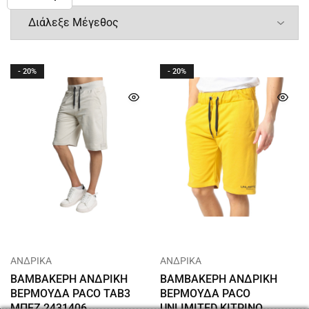
- 20%
- 20%
Χρησιμοποιούμε τις πληροφορίες που
συλλέγονται μέσω cookies και παρόμοιων
τεχνολογιών για να βελτιώσουμε την εμπειρία
σας στην ιστοσελίδα μας, να αναλύσουμε τον
τρόπο που τη χρησιμοποιείτε και για σκοπούς
μάρκετινγκ.
Προσωπικά Δεδομένα
Περισσότερες επιλογές Προστασία
ΑΝΔΡΙΚΑ
ΑΝΔΡΙΚΑ
Επιτρέπουν όλα
ΒΑΜΒΑΚΕΡΗ ΑΝΔΡΙΚΗ
ΒΑΜΒΑΚΕΡΗ ΑΝΔΡΙΚΗ
ΒΕΡΜΟΥΔΑ PACO TAB3
ΒΕΡΜΟΥΔΑ PACO
ΜΠΕΖ 2431406
UNLIMITED ΚΙΤΡΙΝΟ