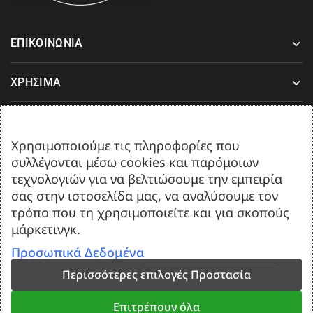
ΕΠΙΚΟΙΝΩΝΙΑ
ΧΡΗΣΙΜΑ
ΥΠΟΣΤΗΡΙΞΗ
Χρησιμοποιούμε τις πληροφορίες που
συλλέγονται μέσω cookies και παρόμοιων
Δευτέρα-Παρασκευή 08:00-17:00
τεχνολογιών για να βελτιώσουμε την εμπειρία
Σάββατο 08:00 έως 13:00.
σας στην ιστοσελίδα μας, να αναλύσουμε τον
τρόπο που τη χρησιμοποιείτε και για σκοπούς
μάρκετινγκ.
Προσωπικά Δεδομένα
Περισσότερες επιλογές Προστασία
Επιτρέπουν όλα
Created by
Web-Mate.gr