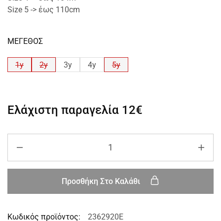
Size 5 -> έως 110cm
ΜΕΓΕΘΟΣ
1y
2y
3y
4y
5y
Ελάχιστη παραγελία
12€
Προσθήκη Στο Καλάθι
Κωδικός προϊόντος:
2362920E