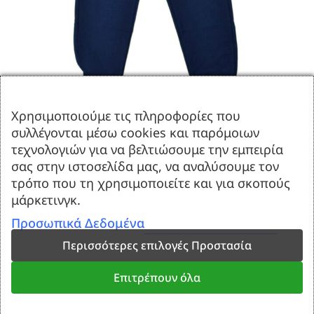
Χρησιμοποιούμε τις πληροφορίες που
συλλέγονται μέσω cookies και παρόμοιων
τεχνολογιών για να βελτιώσουμε την εμπειρία
ΦΟΥΤΕΡ ΦΟΡΜΑ ΓΙΑ ΑΓΟΡΙ ΜΕ
σας στην ιστοσελίδα μας, να αναλύσουμε τον
ΧΝΟΥΔΙ JOYCE BIG POCKET
τρόπο που τη χρησιμοποιείτε και για σκοπούς
μάρκετινγκ.
ΜΠΛΕ 2464940
Προσωπικά Δεδομένα
Εξαντλημένο
Περισσότερες επιλογές Προστασία
Επιτρέπουν όλα
100% Ελληνικά
100% Βαμβακερά