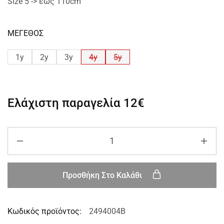
Size 5 -> έως 110cm
ΜΕΓΕΘΟΣ
1y
2y
3y
4y
5y
Ελάχιστη παραγελία
12€
Προσθήκη Στο Καλάθι
Κωδικός προϊόντος:
2494004B