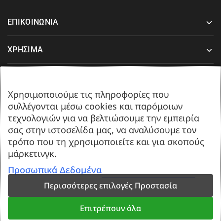
ΕΠΙΚΟΙΝΩΝΙΑ
ΧΡΗΣΙΜΑ
ΥΠΟΣΤΗΡΙΞΗ
Χρησιμοποιούμε τις πληροφορίες που
συλλέγονται μέσω cookies και παρόμοιων
Δευτέρα-Παρασκευή 08:00-17:00
τεχνολογιών για να βελτιώσουμε την εμπειρία
Σάββατο 08:00 έως 13:00.
σας στην ιστοσελίδα μας, να αναλύσουμε τον
τρόπο που τη χρησιμοποιείτε και για σκοπούς
μάρκετινγκ.
Προσωπικά Δεδομένα
Περισσότερες επιλογές Προστασία
Επιτρέπουν όλα
Created by
Web-Mate.gr