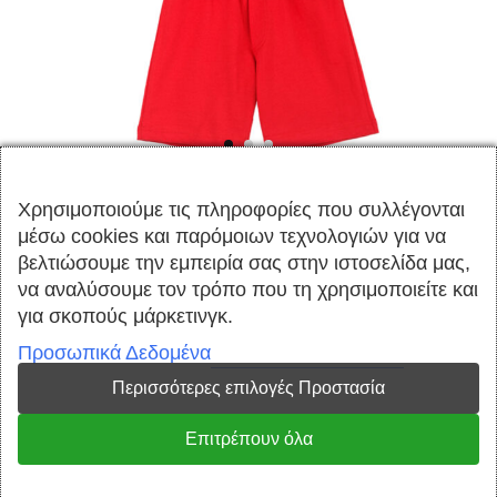
Χρησιμοποιούμε τις πληροφορίες που
συλλέγονται μέσω cookies και παρόμοιων
τεχνολογιών για να βελτιώσουμε την εμπειρία
ΒΑΜΒΑΚΕΡΟ ΑΓΟΡΙΣΤΙΚΟ ΣΕΤ 3
σας στην ιστοσελίδα μας, να αναλύσουμε τον
ΤΕΜΑΧΙΩΝ ΜΕ ΣΟΡΤΣ JOYCE
τρόπο που τη χρησιμοποιείτε και για σκοπούς
μάρκετινγκ.
SOCCER ΚΟΚΚΙΝΟ 2412005
Προσωπικά Δεδομένα
€
14.00
Περισσότερες επιλογές Προστασία
€
18.00
Επιτρέπουν όλα
100% Ελληνικά
100% Βαμβακερά