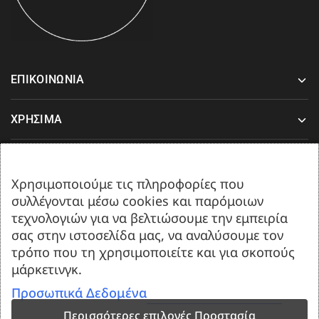
ΕΠΙΚΟΙΝΩΝΙΑ
ΧΡΗΣΙΜΑ
ΥΠΟΣΤΗΡΙΞΗ
Χρησιμοποιούμε τις πληροφορίες που
συλλέγονται μέσω cookies και παρόμοιων
Δευτέρα-Παρασκευή 08:00-17:00
τεχνολογιών για να βελτιώσουμε την εμπειρία
Σάββατο 08:00 έως 13:00.
σας στην ιστοσελίδα μας, να αναλύσουμε τον
τρόπο που τη χρησιμοποιείτε και για σκοπούς
μάρκετινγκ.
Προσωπικά Δεδομένα
Περισσότερες επιλογές Προστασία