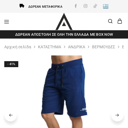
ΔΩΡΕΆΝ ΜΕΤΑΦΟΡΙΚΆ
AxidWear
Παιδικά
ΔΩΡΕΆΝ ΑΠΟΣΤΟΛΗ ΣΕ ΌΛΗ ΤΗΝ ΕΛΛΆΔΑ ΜΕ BOX NOW
,
Γυναικεία
,
Αρχική σελίδα
ΚΑΤΑΣΤΗΜΑ
ΑΝΔΡΙΚΑ
ΒΕΡΜΟΥΔΕΣ
ΒΑ
Ανδρικά
Axidwear
- 41%