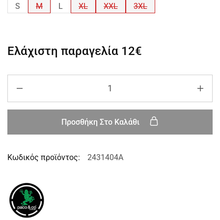
S
M
L
XL
XXL
3XL
Ελάχιστη παραγελία
12€
Προσθήκη Στο Καλάθι
Κωδικός προϊόντος:
2431404A