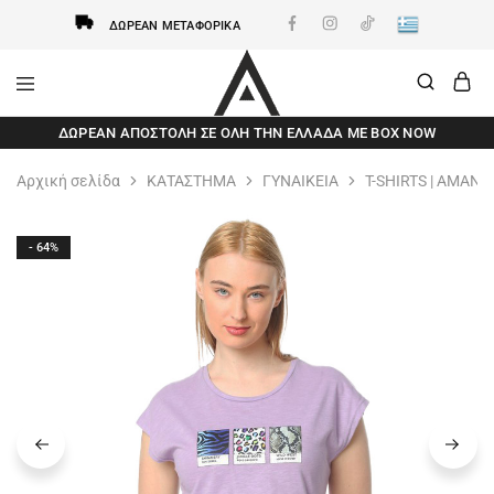
ΔΩΡΕΆΝ ΜΕΤΑΦΟΡΙΚΆ
AxidWear
Παιδικά
ΔΩΡΕΆΝ ΑΠΟΣΤΟΛΗ ΣΕ ΌΛΗ ΤΗΝ ΕΛΛΆΔΑ ΜΕ BOX NOW
,
Γυναικεία
,
Αρχική σελίδα
ΚΑΤΑΣΤΗΜΑ
ΓΥΝΑΙΚΕΙΑ
T-SHIRTS | ΑΜΑΝΙ
Ανδρικά
Axidwear
- 64%