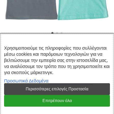
Χρησιμοποιούμε τις πληροφορίες που
συλλέγονται μέσω cookies και παρόμοιων
τεχνολογιών για να βελτιώσουμε την εμπειρία
ΣΕΤ 2 ΤΕΜΑΧΙΩΝ ΒΑΜΒΑΚΕΡΑ
σας στην ιστοσελίδα μας, να αναλύσουμε τον
ΑΜΑΝΙΚΑ ΜΠΛΟΥΖΑΚΙΑ ΓΙΑ
τρόπο που τη χρησιμοποιείτε και για σκοπούς
μάρκετινγκ.
ΚΟΡΙΤΣΙ JOYCE SUMMER ΜΠΛΕ
Προσωπικά Δεδομένα
13813
Περισσότερες επιλογές Προστασία
€
7.00
€
12.00
Επιτρέπουν όλα
100% Ελληνικά