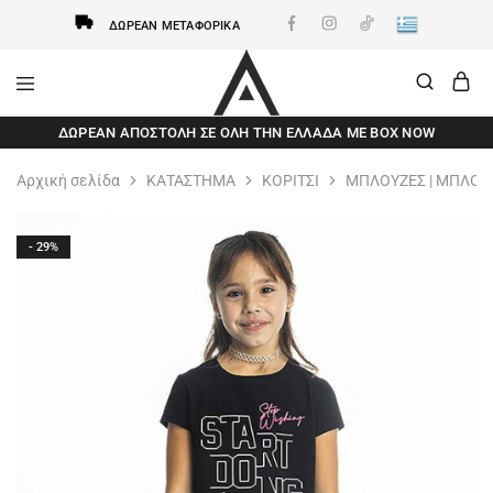
ΔΩΡΕΆΝ ΜΕΤΑΦΟΡΙΚΆ
AxidWear
Παιδικά
ΔΩΡΕΆΝ ΑΠΟΣΤΟΛΗ ΣΕ ΌΛΗ ΤΗΝ ΕΛΛΆΔΑ ΜΕ BOX NOW
,
Γυναικεία
,
Αρχική σελίδα
ΚΑΤΑΣΤΗΜΑ
ΚΟΡΙΤΣΙ
ΜΠΛΟΥΖΕΣ | ΜΠΛΟ
Ανδρικά
Axidwear
- 29%