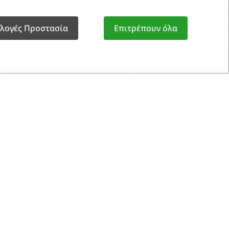
αραγελία
12€
ιλογές Προστασία
Επιτρέπουν όλα
Προσθήκη Στο Καλάθι
ς:
7641