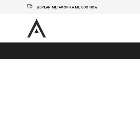
ΔΩΡΕΑΝ ΜΕΤΑΦΟΡΙΚΑ ΜΕ BOX NOW
AxidWear
Παιδικά
,
Γυναικεία
,
Ανδρικά
Axidwear