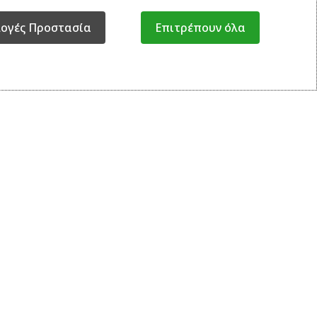
λογές Προστασία
Επιτρέπουν όλα
ΥΠΟΣΤΗΡΙΞΗ
Ο ΛΟΓΑΡΙΑΣΜΟΣ ΜΟΥ
ΕΤΑΙΡΙΑ
ΕΠΙΚΟΙΝΩΝΙΑ
Δευτέρα-Παρασκευή 08:00-17:00
Σάββατο 08:00 έως 13:00.