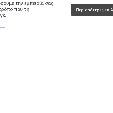
ώσουμε την εμπειρία σας
 τρόπο που τη
Περισσότερες επι
γκ.
ΝΩΝΙΑ
ΧΡΗΣΙΜΑ
τημα: Αγίου Νικολάου 13,
ΟΡΟΙ ΧΡΗΣΗΣ
ΑΠΟΣΤΟΛΕΣ & ΕΠΙΣΤΡΟΦΕΣ
0, Παραλία, Πιερίας
ΜΕΓΕΘΟΛΟΓΙΑ
10 31333
ΠΟΛΙΤΙΚΗ ΥΠΑΝΑΧΩΡΗΣΗΣ &
ΕΠΙΣΤΡΟΦΩΝ
31333
ΠΡΟΣΩΠΙΚΑ ΔΕΔΟΜΕΝΑ
dwear.com
ΣΥΜΒΟΛΑ ΕΤΙΚΕΤΩΝ
ΤΡΟΠΟΙ ΠΛΗΡΩΜΗΣ