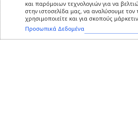
και παρόμοιων τεχνολογιών για να βελτι
στην ιστοσελίδα μας, να αναλύσουμε τον
χρησιμοποιείτε και για σκοπούς μάρκετιν
Προσωπικά Δεδομένα
ΕΠΙΚΟΙ
Υποκατάσ
Τ.Κ. 6015
Τηλ.:
235
& 69831
info@axi