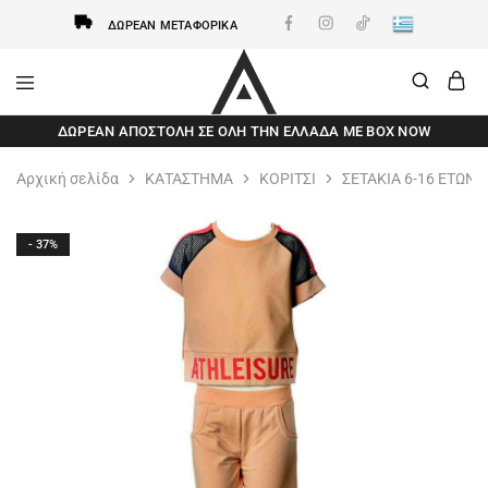
ΔΩΡΕΆΝ ΜΕΤΑΦΟΡΙΚΆ
AxidWear
Παιδικά
ΔΩΡΕΆΝ ΑΠΟΣΤΟΛΗ ΣΕ ΌΛΗ ΤΗΝ ΕΛΛΆΔΑ ΜΕ BOX NOW
,
Γυναικεία
,
Αρχική σελίδα
ΚΑΤΑΣΤΗΜΑ
ΚΟΡΙΤΣΙ
ΣΕΤΑΚΙΑ 6-16 ΕΤΩΝ
Ανδρικά
Axidwear
- 37%