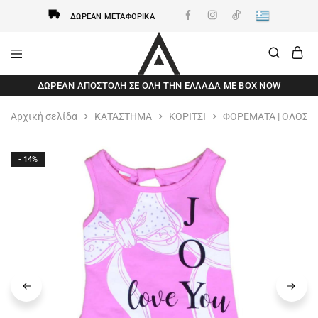
ΔΩΡΕΆΝ ΜΕΤΑΦΟΡΙΚΆ
AxidWear
Παιδικά
ΔΩΡΕΆΝ ΑΠΟΣΤΟΛΗ ΣΕ ΌΛΗ ΤΗΝ ΕΛΛΆΔΑ ΜΕ BOX NOW
,
Γυναικεία
,
Αρχική σελίδα
ΚΑΤΑΣΤΗΜΑ
ΚΟΡΙΤΣΙ
ΦΟΡΕΜΑΤΑ | ΟΛΟΣΩ
Ανδρικά
Axidwear
- 14%