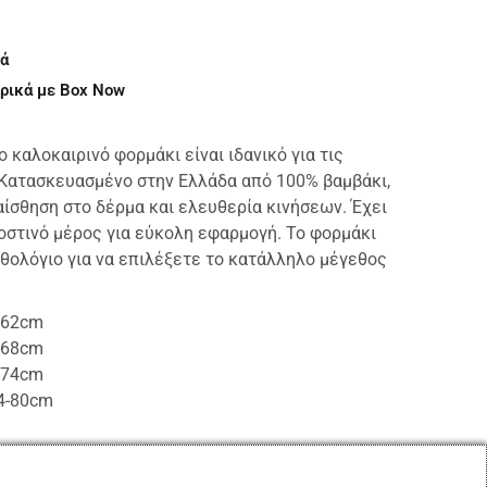
ά
ρικά με Box Now
ο καλοκαιρινό φορμάκι είναι ιδανικό για τις
 Κατασκευασμένο στην Ελλάδα από 100% βαμβάκι,
ίσθηση στο δέρμα και ελευθερία κινήσεων. Έχει
οστινό μέρος για εύκολη εφαρμογή. Το φορμάκι
θολόγιο για να επιλέξετε το κατάλληλο μέγεθος
6-62cm
2-68cm
8-74cm
74-80cm
α χαρίσει στο μωράκι σας άνεση και στυλ κατά τη
αιριού.