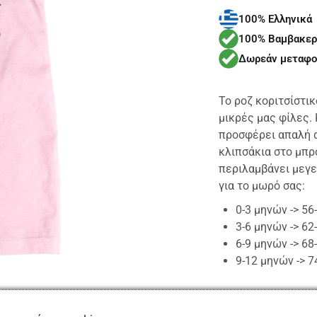
100% Ελληνικά
100% Βαμβακερ
Δωρεάν μεταφο
Το ροζ κοριτσίστικ
μικρές μας φίλες.
προσφέρει απαλή α
κλιπσάκια στο μπρ
περιλαμβάνει μεγε
για το μωρό σας:
0-3 μηνών -> 5
3-6 μηνών -> 6
6-9 μηνών -> 6
9-12 μηνών -> 
Αυτό το φορμάκι θ
διάρκεια του καλοκ