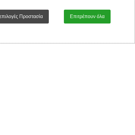
ιλογές Προστασία
Επιτρέπουν όλα
6-9m
9-12m
αραγελία
12€
Προσθήκη Στο Καλάθι
ς:
212008B