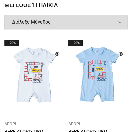
ΜΕΓΕΘΟΣ 'Η ΗΛΙΚΙΑ
- 20%
- 20%
Χρησιμοποιούμε τις πληροφορίες που
συλλέγονται μέσω cookies και παρόμοιων
τεχνολογιών για να βελτιώσουμε την εμπειρία
σας στην ιστοσελίδα μας, να αναλύσουμε τον
τρόπο που τη χρησιμοποιείτε και για σκοπούς
μάρκετινγκ.
Προσωπικά Δεδομένα
Περισσότερες επιλογές Προστασία
Επιτρέπουν όλα
ΑΓΟΡΙ
ΑΓΟΡΙ
BEBE ΑΓΟΡΙΣΤΙΚΟ
BEBE ΑΓΟΡΙΣΤΙΚΟ