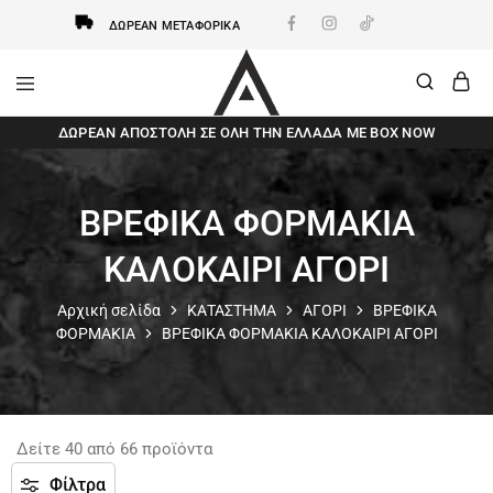
ΔΩΡΕΆΝ ΜΕΤΑΦΟΡΙΚΆ
AxidWear
Παιδικά
ΔΩΡΕΆΝ ΑΠΟΣΤΟΛΗ ΣΕ ΌΛΗ ΤΗΝ ΕΛΛΆΔΑ ΜΕ BOX NOW
,
Γυναικεία
,
Ανδρικά
Axidwear
ΒΡΕΦΙΚΑ ΦΟΡΜΑΚΙΑ
ΚΑΛΟΚΑΙΡΙ ΑΓΟΡΙ
Αρχική σελίδα
ΚΑΤΑΣΤΗΜΑ
ΑΓΟΡΙ
ΒΡΕΦΙΚΑ
ΦΟΡΜΑΚΙΑ
ΒΡΕΦΙΚΑ ΦΟΡΜΑΚΙΑ ΚΑΛΟΚΑΙΡΙ ΑΓΟΡΙ
Δείτε
40
από
66
προϊόντα
Φίλτρα