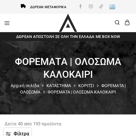
ΔΩΡΕΆΝ ΜΕΤΑΦΟΡΙΚΆ
AxidWear
Παιδικά
ΔΩΡΕΆΝ ΑΠΟΣΤΟΛΗ ΣΕ ΌΛΗ ΤΗΝ ΕΛΛΆΔΑ ΜΕ BOX NOW
,
Γυναικεία
,
Ανδρικά
Axidwear
ΦΟΡΕΜΑΤΑ | ΟΛΟΣΩΜΑ
ΚΑΛΟΚΑΙΡΙ
Αρχική σελίδα
ΚΑΤΑΣΤΗΜΑ
ΚΟΡΙΤΣΙ
ΦΟΡΕΜΑΤΑ |
ΟΛΟΣΩΜΑ
ΦΟΡΕΜΑΤΑ | ΟΛΟΣΩΜΑ ΚΑΛΟΚΑΙΡΙ
Δείτε
40
από
193
προϊόντα
Φίλτρα