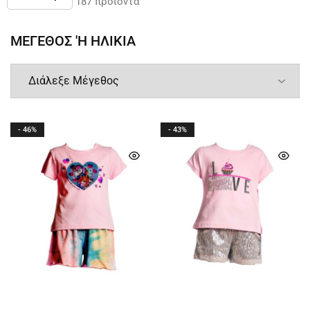
Δείτε
40
από
187
προϊόντα
ΜΕΓΕΘΟΣ 'Η ΗΛΙΚΙΑ
- 46%
- 43%