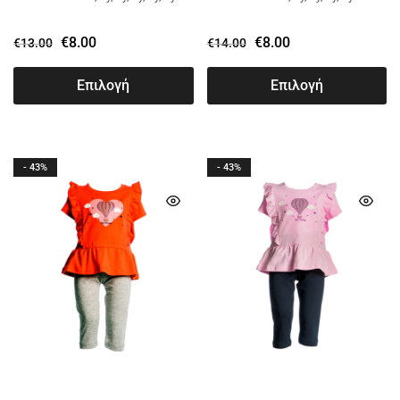
€
8.00
€
8.00
€
13.00
€
14.00
Επιλογή
Επιλογή
- 43%
- 43%