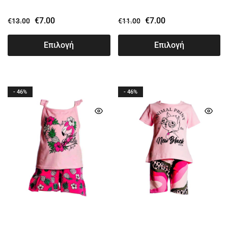
€
7.00
€
7.00
€
13.00
€
11.00
Επιλογή
Επιλογή
- 46%
- 46%