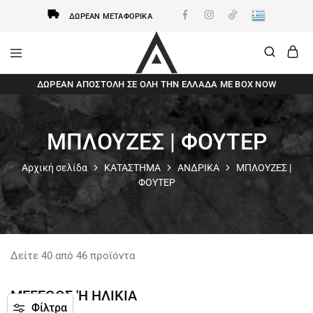
ΔΩΡΕΆΝ ΜΕΤΑΦΟΡΙΚΆ
AxidWear
Παιδικά
ΔΩΡΕΆΝ ΑΠΟΣΤΟΛΗ ΣΕ ΌΛΗ ΤΗΝ ΕΛΛΆΔΑ ΜΕ BOX NOW
,
Γυναικεία
,
Ανδρικά
Axidwear
ΜΠΛΟΥΖΕΣ | ΦΟΥΤΕΡ
Αρχική σελίδα
ΚΑΤΑΣΤΗΜΑ
ΑΝΔΡΙΚΑ
ΜΠΛΟΥΖΕΣ |
ΦΟΥΤΕΡ
Δείτε
40
από
46
προϊόντα
ΜΕΓΕΘΟΣ 'Η ΗΛΙΚΙΑ
Φίλτρα