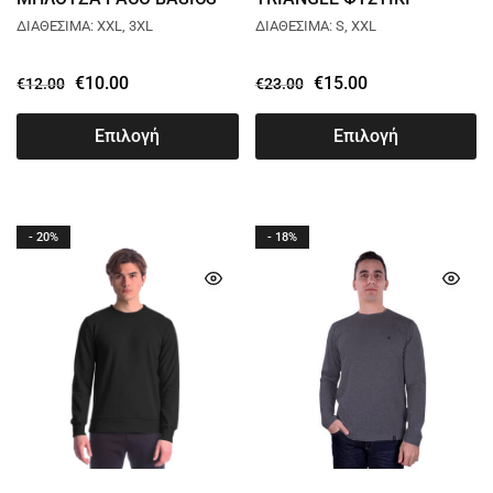
ΜΠΛΕ 2381812
2381070
ΔΙΑΘΕΣΙΜΑ: XXL, 3XL
ΔΙΑΘΕΣΙΜΑ: S, XXL
€
10.00
€
15.00
€
12.00
€
23.00
Επιλογή
Επιλογή
- 20%
- 18%