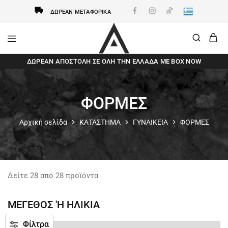
ΔΩΡΕΆΝ ΜΕΤΑΦΟΡΙΚΆ
AxidWear
Παιδικά
ΔΩΡΕΆΝ ΑΠΟΣΤΟΛΗ ΣΕ ΌΛΗ ΤΗΝ ΕΛΛΆΔΑ ΜΕ BOX NOW
,
Γυναικεία
,
Ανδρικά
Axidwear
ΦΟΡΜΕΣ
Αρχική σελίδα
ΚΑΤΑΣΤΗΜΑ
ΓΥΝΑΙΚΕΙΑ
ΦΟΡΜΕΣ
Δείτε
28
από
28
προϊόντα
ΜΕΓΕΘΟΣ 'Η ΗΛΙΚΙΑ
Φίλτρα