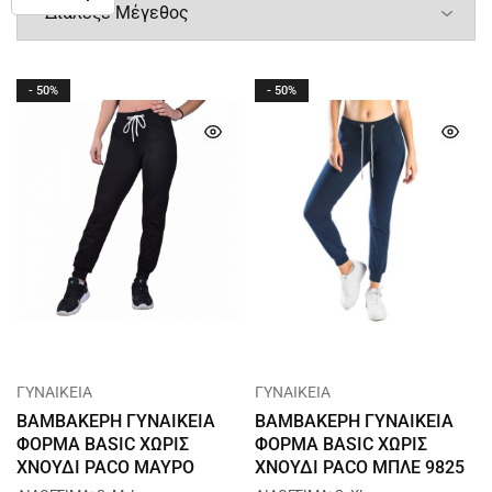
- 50%
- 50%
Χρησιμοποιούμε τις πληροφορίες που συλλέγονται
μέσω cookies και παρόμοιων τεχνολογιών για να
ΓΥΝΑΙΚΕΙΑ
ΓΥΝΑΙΚΕΙΑ
βελτιώσουμε την εμπειρία σας στην ιστοσελίδα μας,
ΒΑΜΒΑΚΕΡΗ ΓΥΝΑΙΚΕΙΑ
ΒΑΜΒΑΚΕΡΗ ΓΥΝΑΙΚΕΙΑ
να αναλύσουμε τον τρόπο που τη χρησιμοποιείτε και
ΦΟΡΜΑ BASIC ΧΩΡΙΣ
ΦΟΡΜΑ BASIC ΧΩΡΙΣ
για σκοπούς μάρκετινγκ.
ΧΝΟΥΔΙ PACO ΜΑΥΡΟ
ΧΝΟΥΔΙ PACO ΜΠΛΕ 9825
9825