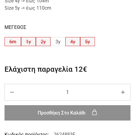
Size 4y -> έως 104m
Size 5y -> έως 110cm
ΜΕΓΕΘΟΣ
6m
1y
2y
3y
4y
5y
Ελάχιστη παραγελία
12€
Προσθήκη Στο Καλάθι
Κωδικός προϊόντος:
2624883F