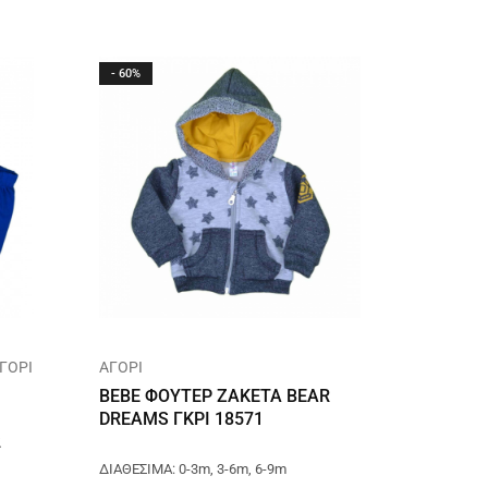
- 60%
- 13%
ΑΓΟΡΙ
ΑΓΟΡΙ
ΣΕΤΑΚΙΑ
ΚΑΛΟΚΑ
BEBE ΦΟΥΤΕΡ ΖΑΚΕΤΑ BEAR
DREAMS ΓΚΡΙ 18571
ΒΑΜΒΑ
2
FEARLE
ΔΙΑΘΕΣΙΜΑ: 0-3m, 3-6m, 6-9m