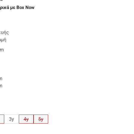
ρικά με Box Now
ευής
μμή
cm
cm
cm
3y
4y
5y