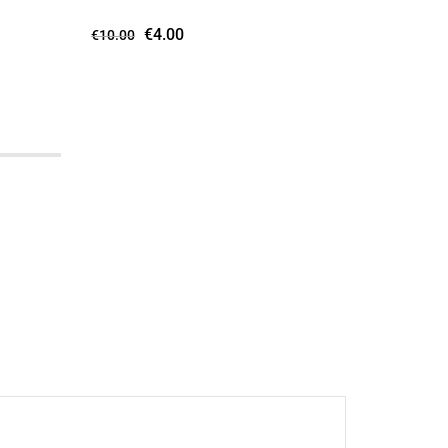
ΔΙΑΘΕΣΙΜΑ
€
4.00
€
10.00
€
€
8.00