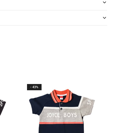
- 43%