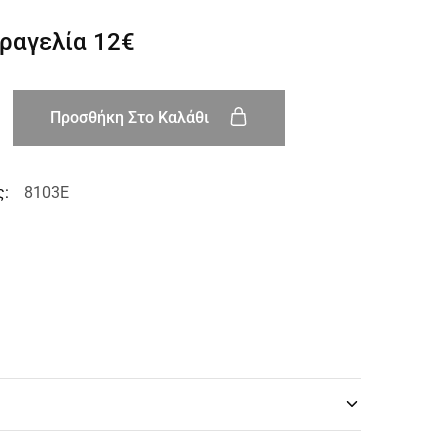
αραγελία
12€
Προσθήκη Στο Καλάθι
ς:
8103E