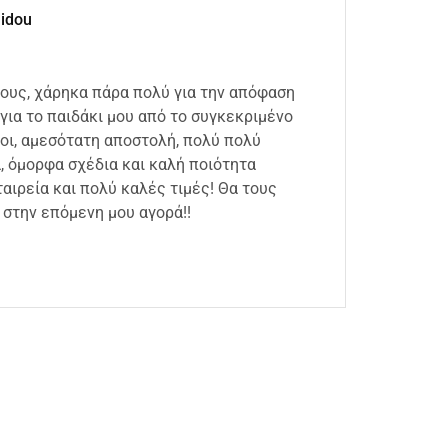
lidou
ιους, χάρηκα πάρα πολύ για την απόφαση
Άμεση
για το παιδάκι μου από το συγκεκριμένο
συσκε
οι, αμεσότατη αποστολή, πολύ πολύ
καλή 
 όμορφα σχέδια και καλή ποιότητα
18 Ιου
αιρεία και πολύ καλές τιμές! Θα τους
στην επόμενη μου αγορά!!