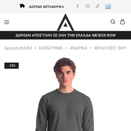
ΔΩΡΕΆΝ ΜΕΤΑΦΟΡΙΚΆ
AxidWear
Παιδικά
ΔΩΡΕΆΝ ΑΠΟΣΤΟΛΗ ΣΕ ΌΛΗ ΤΗΝ ΕΛΛΆΔΑ ΜΕ BOX NOW
,
Γυναικεία
,
Αρχική σελίδα
ΚΑΤΑΣΤΗΜΑ
ΑΝΔΡΙΚΑ
ΜΠΛΟΥΖΕΣ | ΦΟΥΤ
Ανδρικά
Axidwear
- 25%