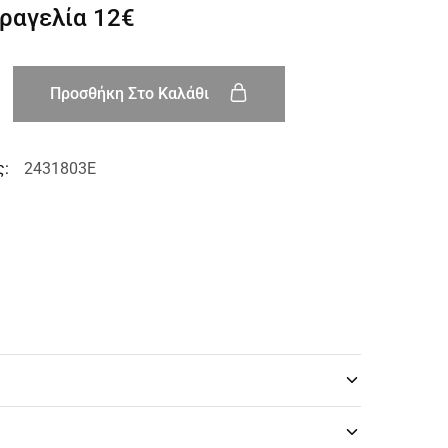
αραγελία
12€
Προσθήκη Στο Καλάθι
ς:
2431803E