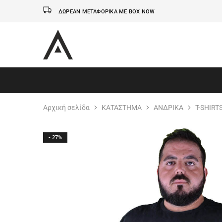
ΔΩΡΕΑΝ ΜΕΤΑΦΟΡΙΚΑ ΜΕ BOX NOW
AxidWear
Παιδικά
,
Γυναικεία
,
Ανδρικά
Axidwear
Αρχική σελίδα
ΚΑΤΑΣΤΗΜΑ
ΑΝΔΡΙΚΑ
T-SHIRT
- 27%