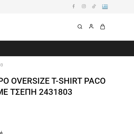
03
Ο OVERSIZE T-SHIRT PACO
ΜΕ ΤΣΕΠΗ 2431803
ά