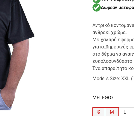
Δωρεάν μεταφο
Αντρικό κοντομάν
ανθρακί χρώμα.
Με χαλαρή εφαρμογ
για καθημερινές ε
στο δέρμα να αναπ
ευκολοσυνδύαστο μ
Ένα απαραίτητο κο
Model’s Size: XXL 
ΜΕΓΕΘΟΣ
S
M
L