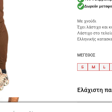
Δωρεάν μεταφο
Με χνούδι
Έχει λάστιχο και κ
Λάστιχο στο τελε
Ελληνικής κατασκ
ΜΕΓΕΘΟΣ
S
M
L
Ελάχιστη π