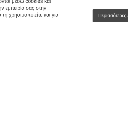
έγονται μέσω cookies και
ε την εμπειρία σας στην
 που τη χρησιμοποιείτε
Περισσότερες επ
Κωδικός προϊόντο
Περιγραφή
Εταιρία
Επιστροφές