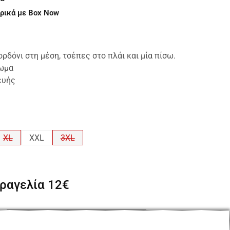
ρικά με Box Now
ορδόνι στη μέση, τσέπες στο πλάι και μία πίσω.
ίωμα
ευής
XL
XXL
3XL
αραγελία
12€
Προσθήκη Στο Καλάθι