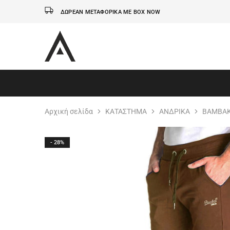
ΔΩΡΕΑΝ ΜΕΤΑΦΟΡΙΚΑ ΜΕ BOX NOW
AxidWear
Παιδικά
,
Γυναικεία
,
Ανδρικά
Axidwear
Αρχική σελίδα
ΚΑΤΑΣΤΗΜΑ
ΑΝΔΡΙΚΑ
ΒΑΜΒΑΚ
- 28%