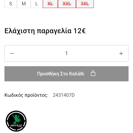
S
M
L
XL
XXL
3XL
Ελάχιστη παραγελία
12€
Προσθήκη Στο Καλάθι
Κωδικός προϊόντος:
2431407D