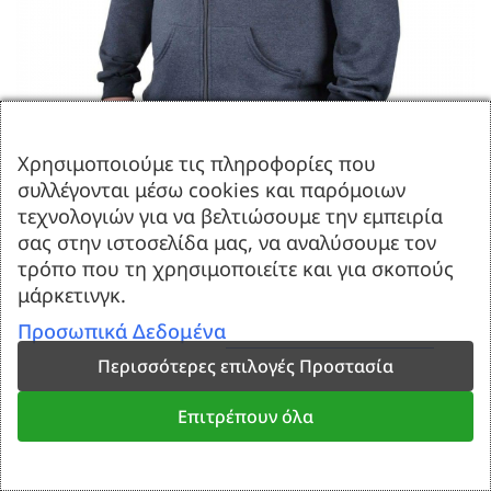
Χρησιμοποιούμε τις πληροφορίες που
συλλέγονται μέσω cookies και παρόμοιων
τεχνολογιών για να βελτιώσουμε την εμπειρία
σας στην ιστοσελίδα μας, να αναλύσουμε τον
ΓΚΡΙ ΦΟΥΤΕΡ ΖΑΚΕΤΑ ΣΕ
τρόπο που τη χρησιμοποιείτε και για σκοπούς
ΥΠΕΡΜΕΓΕΘΗ X302
μάρκετινγκ.
Προσωπικά Δεδομένα
€
20.00
Περισσότερες επιλογές Προστασία
100% Ελληνικά
Επιτρέπουν όλα
100% Βαμβακερά
Δωρεάν μεταφορικά με Box Now