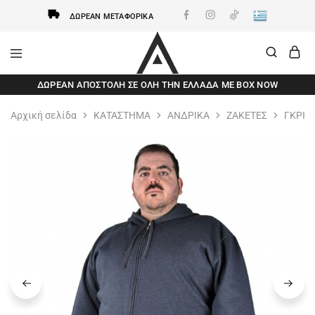
ΔΩΡΕΆΝ ΜΕΤΑΦΟΡΙΚΆ
AxidWear
Παιδικά
ΔΩΡΕΆΝ ΑΠΟΣΤΟΛΗ ΣΕ ΌΛΗ ΤΗΝ ΕΛΛΆΔΑ ΜΕ BOX NOW
,
Γυναικεία
,
Αρχική σελίδα
ΚΑΤΑΣΤΗΜΑ
ΑΝΔΡΙΚΑ
ΖΑΚΕΤΕΣ
ΓΚΡΙ 
Ανδρικά
Axidwear