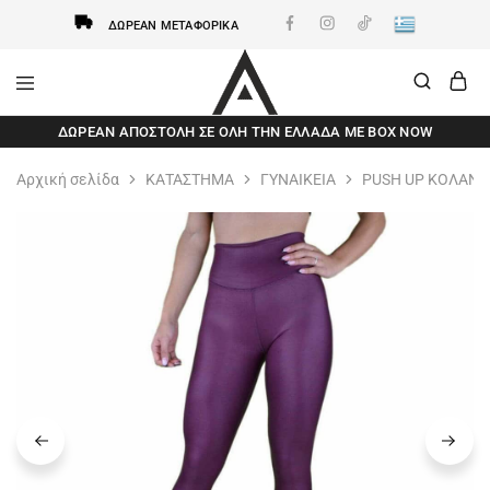
ΔΩΡΕΆΝ ΜΕΤΑΦΟΡΙΚΆ
AxidWear
Παιδικά
ΔΩΡΕΆΝ ΑΠΟΣΤΟΛΗ ΣΕ ΌΛΗ ΤΗΝ ΕΛΛΆΔΑ ΜΕ BOX NOW
,
Γυναικεία
,
Αρχική σελίδα
ΚΑΤΑΣΤΗΜΑ
ΓΥΝΑΙΚΕΙΑ
PUSH UP ΚΟΛΑΝ
Ανδρικά
Axidwear