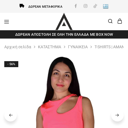
ΔΩΡΕΆΝ ΜΕΤΑΦΟΡΙΚΆ
AxidWear
Παιδικά
ΔΩΡΕΆΝ ΑΠΟΣΤΟΛΗ ΣΕ ΌΛΗ ΤΗΝ ΕΛΛΆΔΑ ΜΕ BOX NOW
,
Γυναικεία
,
Αρχική σελίδα
ΚΑΤΑΣΤΗΜΑ
ΓΥΝΑΙΚΕΙΑ
T-SHIRTS | ΑΜΑΝΙ
Ανδρικά
Axidwear
- 56%