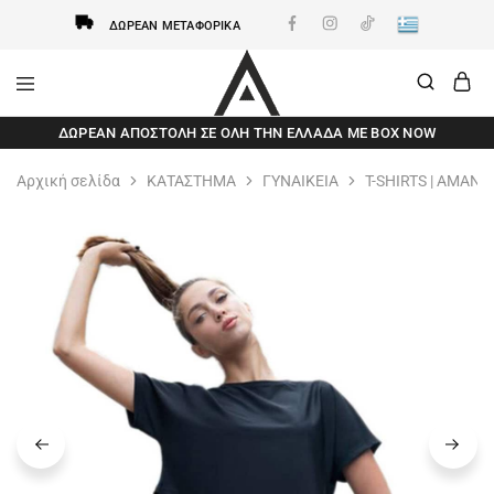
ΔΩΡΕΆΝ ΜΕΤΑΦΟΡΙΚΆ
AxidWear
Παιδικά
ΔΩΡΕΆΝ ΑΠΟΣΤΟΛΗ ΣΕ ΌΛΗ ΤΗΝ ΕΛΛΆΔΑ ΜΕ BOX NOW
,
Γυναικεία
,
Αρχική σελίδα
ΚΑΤΑΣΤΗΜΑ
ΓΥΝΑΙΚΕΙΑ
T-SHIRTS | ΑΜΑΝΙ
Ανδρικά
Axidwear