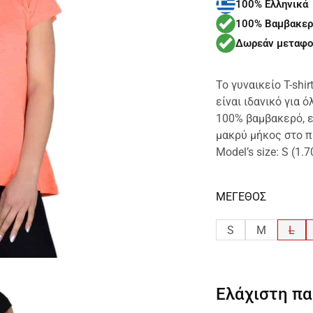
100% Ελληνικά
100% Βαμβακερ
Δωρεάν μεταφο
Το γυναικείο T-shi
είναι ιδανικό για 
100% βαμβακερό, ε
μακρύ μήκος στο π
Model’s size: S (1.
ΜΕΓΕΘΟΣ
S
M
L
Ελάχιστη π