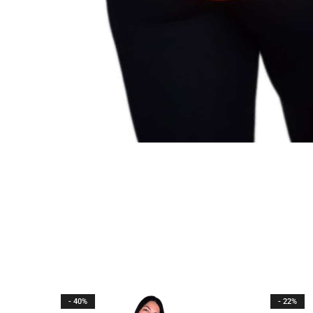
- 40%
- 22%