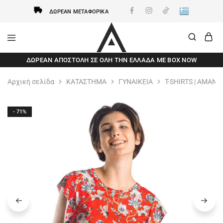
ΔΩΡΕΆΝ ΜΕΤΑΦΟΡΙΚΆ
AxidWear
Παιδικά
ΔΩΡΕΆΝ ΑΠΟΣΤΟΛΗ ΣΕ ΌΛΗ ΤΗΝ ΕΛΛΆΔΑ ΜΕ BOX NOW
,
Γυναικεία
,
Αρχική σελίδα
ΚΑΤΑΣΤΗΜΑ
ΓΥΝΑΙΚΕΙΑ
T-SHIRTS | ΑΜΑΝΙ
Ανδρικά
Axidwear
- 71%