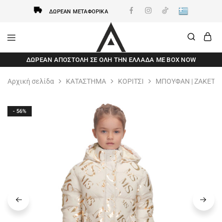
ΔΩΡΕΆΝ ΜΕΤΑΦΟΡΙΚΆ
AxidWear
Παιδικά
ΔΩΡΕΆΝ ΑΠΟΣΤΟΛΗ ΣΕ ΌΛΗ ΤΗΝ ΕΛΛΆΔΑ ΜΕ BOX NOW
,
Γυναικεία
,
Αρχική σελίδα
ΚΑΤΑΣΤΗΜΑ
ΚΟΡΙΤΣΙ
ΜΠΟΥΦΑΝ | ΖΑΚΕΤΕ
Ανδρικά
Axidwear
- 56%