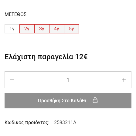
ΜΕΓΕΘΟΣ
1y
2y
3y
4y
5y
Ελάχιστη παραγελία
12€
Προσθήκη Στο Καλάθι
Κωδικός προϊόντος:
2593211A