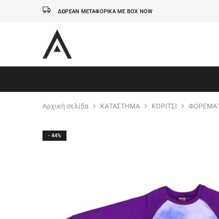
ΔΩΡΕΑΝ ΜΕΤΑΦΟΡΙΚΑ ΜΕ BOX NOW
AxidWear
Παιδικά
,
Γυναικεία
,
Ανδρικά
Axidwear
Αρχική σελίδα
ΚΑΤΑΣΤΗΜΑ
ΚΟΡΙΤΣΙ
ΦΟΡΕΜΑΤ
- 44%