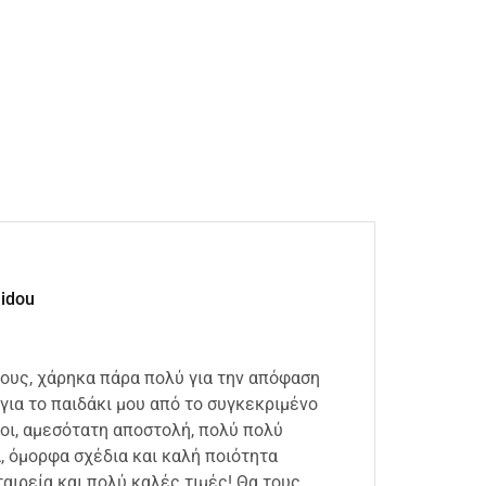
lidou
ιους, χάρηκα πάρα πολύ για την απόφαση
Άμεση
για το παιδάκι μου από το συγκεκριμένο
συσκε
οι, αμεσότατη αποστολή, πολύ πολύ
καλή 
 όμορφα σχέδια και καλή ποιότητα
18 Ιου
αιρεία και πολύ καλές τιμές! Θα τους