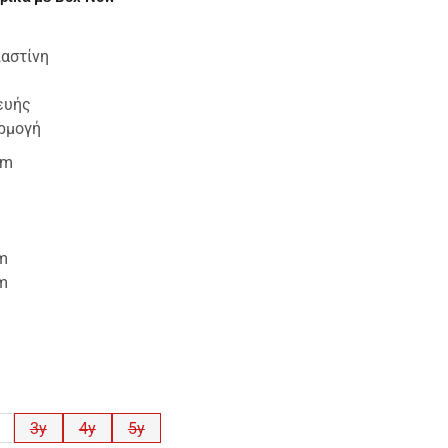
αστίνη
ευής
ρμογή
cm
cm
cm
3y
4y
5y