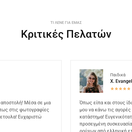
ΤΙ ΛΕΝΕ ΓΙΑ ΕΜΑΣ
Κριτικές Πελατών
Παιδικά
X. Evange
 αποστολή! Μέσα σε μια
Όπως είπα και στους ίδ
όπως στις φωτογραφίες
μου να κάνω τις αγορές 
κετουλα! Ευχαριστώ
κατάστημα! Ευγενικότατ
προσεγμένη συσκευασία,
ρούχων από ελληνική ετ