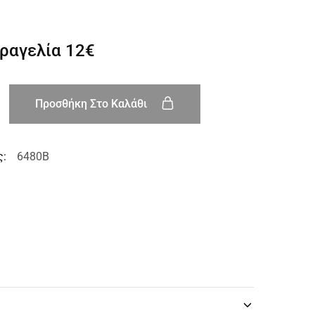
αραγελία
12€
Προσθήκη Στο Καλάθι
ς:
6480B