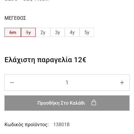
ΜΕΓΕΘΟΣ
6m
1y
2y
3y
4y
5y
Ελάχιστη παραγελία
12€
Προσθήκη Στο Καλάθι
Κωδικός προϊόντος:
13801B