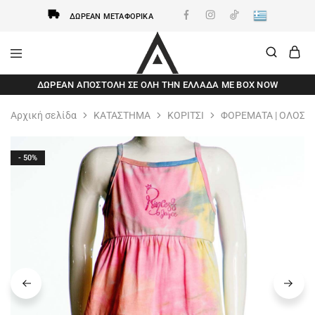
ΔΩΡΕΆΝ ΜΕΤΑΦΟΡΙΚΆ
AxidWear
Παιδικά
ΔΩΡΕΆΝ ΑΠΟΣΤΟΛΗ ΣΕ ΌΛΗ ΤΗΝ ΕΛΛΆΔΑ ΜΕ BOX NOW
,
Γυναικεία
,
Αρχική σελίδα
ΚΑΤΑΣΤΗΜΑ
ΚΟΡΙΤΣΙ
ΦΟΡΕΜΑΤΑ | ΟΛΟΣΩ
Ανδρικά
Axidwear
- 50%