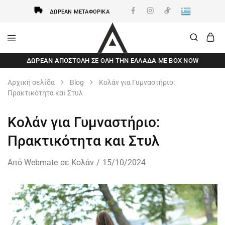
ΔΩΡΕΆΝ ΜΕΤΑΦΟΡΙΚΆ
AxidWear
Παιδικά
ΔΩΡΕΆΝ ΑΠΟΣΤΟΛΗ ΣΕ ΌΛΗ ΤΗΝ ΕΛΛΆΔΑ ΜΕ BOX NOW
,
Γυναικεία
,
Αρχική σελίδα
Blog
Κολάν για Γυμναστήριο:
Ανδρικά
Πρακτικότητα και Στυλ
Axidwear
Κολάν για Γυμναστήριο:
Πρακτικότητα και Στυλ
Από
Webmate
σε
Κολάν
15/10/2024