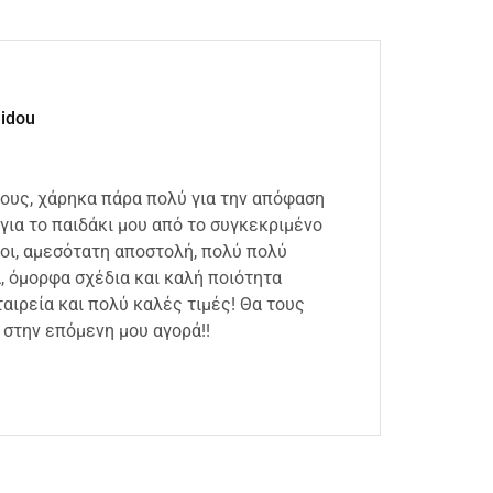
lidou
ιους, χάρηκα πάρα πολύ για την απόφαση
Άμεση
για το παιδάκι μου από το συγκεκριμένο
συσκε
οι, αμεσότατη αποστολή, πολύ πολύ
καλή 
 όμορφα σχέδια και καλή ποιότητα
18 Ιου
αιρεία και πολύ καλές τιμές! Θα τους
στην επόμενη μου αγορά!!