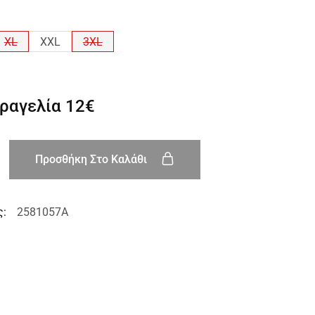
XL
XXL
3XL
αραγελία
12€
Προσθήκη Στο Καλάθι
ς:
2581057A