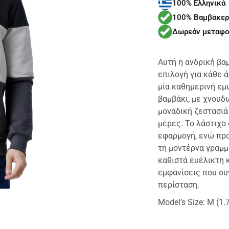
100% Ελληνικά
100% Βαμβακερ
Δωρεάν μεταφο
Αυτή η ανδρική βα
επιλογή για κάθε 
μία καθημερινή εμ
βαμβάκι, με χνουδ
μοναδική ζεστασιά 
μέρες. Το λάστιχο
εφαρμογή, ενώ προ
τη μοντέρνα γραμμ
καθιστά ευέλικτη κ
εμφανίσεις που συ
περίσταση.
Μodel’s Size: M (1.