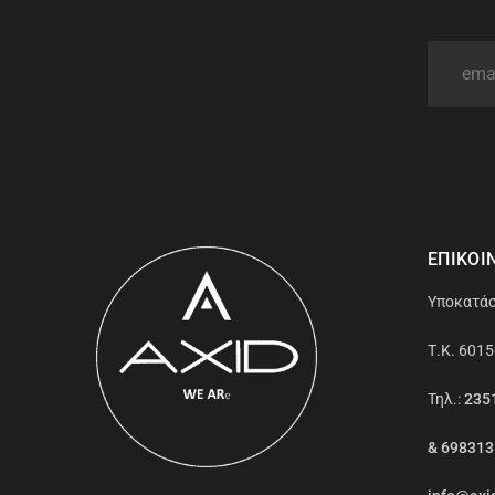
ΕΠΙΚΟΙ
Υποκατάσ
Τ.Κ. 6015
Τηλ.:
235
& 69831