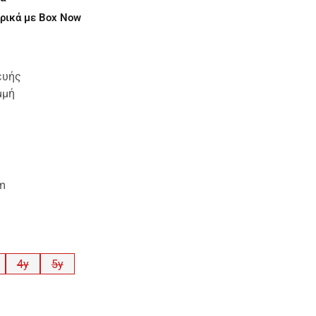
ρικά με Box Now
ευής
μμή
cm
4y
5y