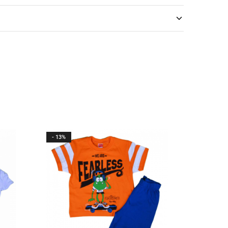
- 13%
- 33%