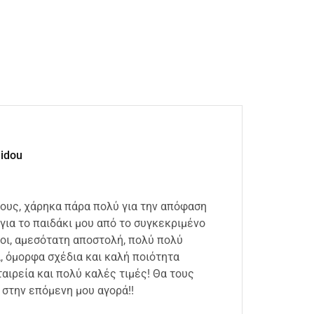
lidou
ιους, χάρηκα πάρα πολύ για την απόφαση
Άμεση
για το παιδάκι μου από το συγκεκριμένο
συσκε
οι, αμεσότατη αποστολή, πολύ πολύ
καλή 
 όμορφα σχέδια και καλή ποιότητα
18 Ιου
αιρεία και πολύ καλές τιμές! Θα τους
στην επόμενη μου αγορά!!