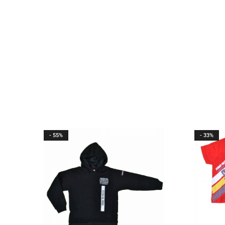
- 55%
- 33%