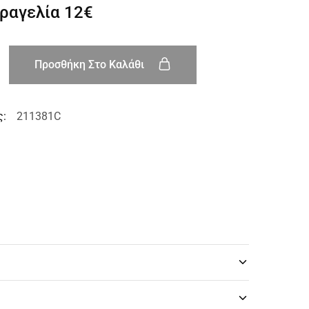
αραγελία
12€
Προσθήκη Στο Καλάθι
ς:
211381C