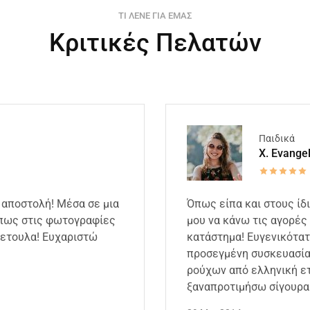
ΤΙ ΛΕΝΕ ΓΙΑ ΕΜΑΣ
Κριτικές Πελατών
Παιδικά
X. Evange
 αποστολή! Μέσα σε μια
Όπως είπα και στους ίδ
όπως στις φωτογραφίες
μου να κάνω τις αγορές 
κετουλα! Ευχαριστώ
κατάστημα! Ευγενικότατ
προσεγμένη συσκευασία,
ρούχων από ελληνική ετ
ξαναπροτιμήσω σίγουρα 