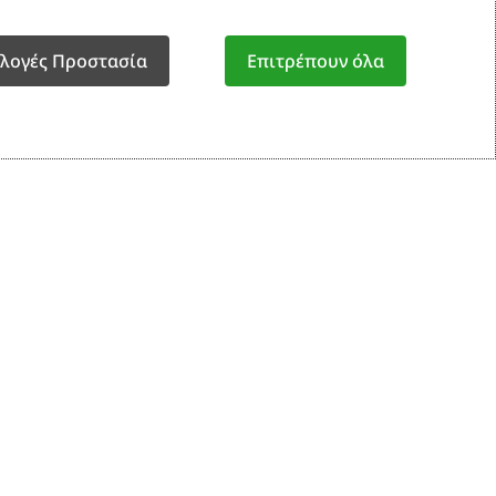
αραγελία
12€
ιλογές Προστασία
Επιτρέπουν όλα
Προσθήκη Στο Καλάθι
ς:
81503C