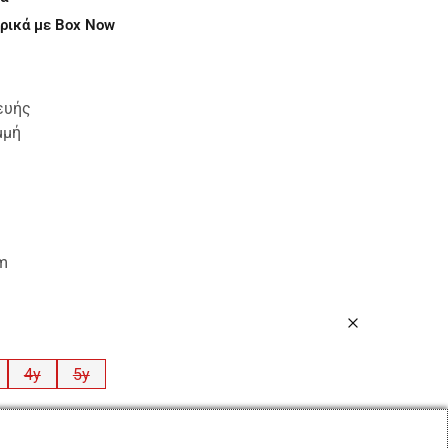
ρικά με Box Now
ευής
μμή
cm
4y
5y