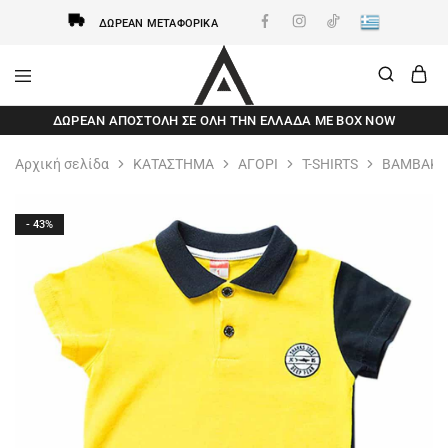
ΔΩΡΕΆΝ ΜΕΤΑΦΟΡΙΚΆ
AxidWear
Παιδικά
ΔΩΡΕΆΝ ΑΠΟΣΤΟΛΗ ΣΕ ΌΛΗ ΤΗΝ ΕΛΛΆΔΑ ΜΕ BOX NOW
,
Γυναικεία
,
Αρχική σελίδα
ΚΑΤΑΣΤΗΜΑ
ΑΓΟΡΙ
T-SHIRTS
ΒΑΜΒΑΚΕΡ
Ανδρικά
Axidwear
- 43%