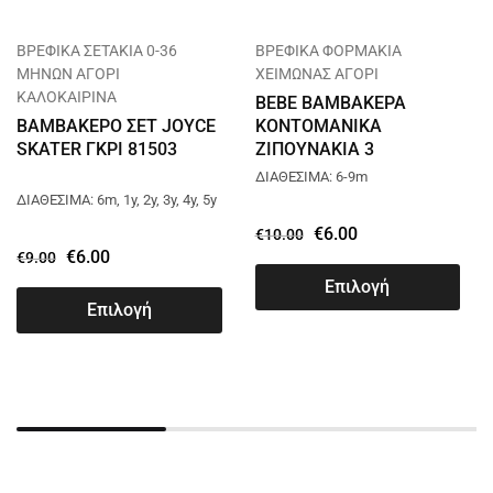
ΒΡΕΦΙΚΑ ΣΕΤΑΚΙΑ 0-36
ΒΡΕΦΙΚΑ ΦΟΡΜΑΚΙΑ
ΜΗΝΩΝ ΑΓΟΡΙ
ΧΕΙΜΩΝΑΣ ΑΓΟΡΙ
ΚΑΛΟΚΑΙΡΙΝΑ
BEBE ΒΑΜΒΑΚΕΡΑ
ΒΑΜΒΑΚΕΡΟ ΣΕΤ JOYCE
ΚΟΝΤΟΜΑΝΙΚΑ
SKATER ΓΚΡΙ 81503
ΖΙΠΟΥΝΑΚΙΑ 3
ΤΕΜΑΧΙΩΝ DREAMS
ΔΙΑΘΕΣΙΜΑ: 6-9m
ΠΡΑΣΙΝΟ 15150
ΔΙΑΘΕΣΙΜΑ: 6m, 1y, 2y, 3y, 4y, 5y
€
6.00
€
10.00
€
6.00
€
9.00
Επιλογή
Επιλογή