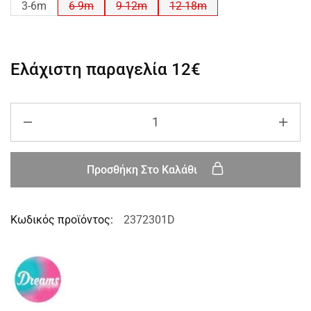
3-6m
6-9m
9-12m
12-18m
Ελάχιστη παραγελία
12€
Προσθήκη Στο Καλάθι
Κωδικός προϊόντος:
2372301D