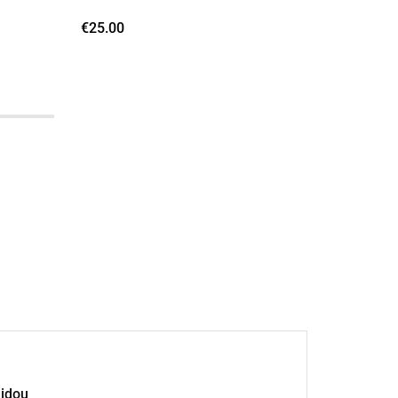
€
25.00
€
27.00
lidou