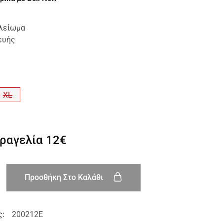
ελείωμα
ευής
XL
αραγελία
12€
Προσθήκη Στο Καλάθι
ς:
200212E