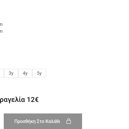
cm
cm
3y
4y
5y
αραγελία
12€
Προσθήκη Στο Καλάθι