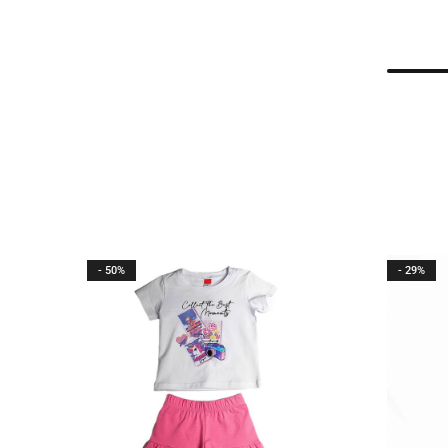
- 50%
- 29%