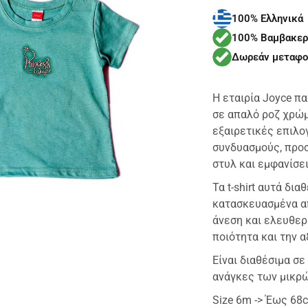
100% Ελληνικά
100% Βαμβακερ
Δωρεάν μεταφο
Η εταιρία Joyce πα
σε απαλό ροζ χρώμα
εξαιρετικές επιλο
συνδυασμούς, προ
στυλ και εμφανίσει
Τα t-shirt αυτά δι
κατασκευασμένα απ
άνεση και ελευθερ
ποιότητα και την α
Είναι διαθέσιμα σε
ανάγκες των μικρώ
Size 6m -> Έως 68