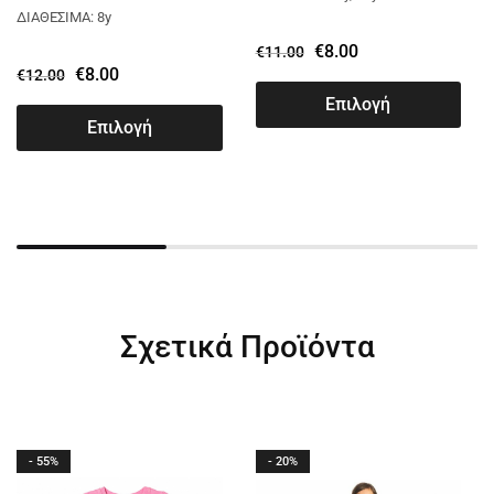
STRAIGHT ΜΑΥΡΟ
ΔΙΑΘΕΣΙΜΑ: 8y
2463948
€
8.00
€
11.00
€
8.00
€
12.00
Επιλογή
Επιλογή
Σχετικά Προϊόντα
- 55%
- 20%