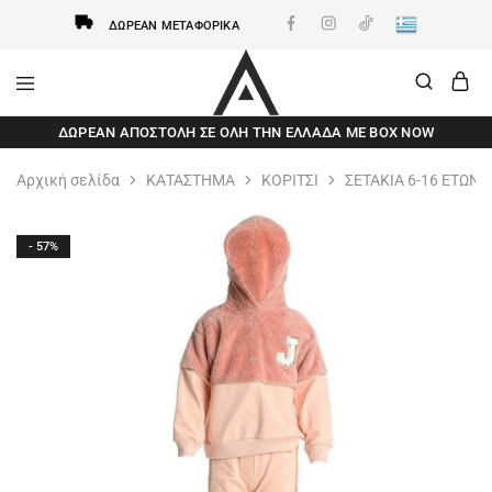
ΔΩΡΕΆΝ ΜΕΤΑΦΟΡΙΚΆ
AxidWear
Παιδικά
ΔΩΡΕΆΝ ΑΠΟΣΤΟΛΗ ΣΕ ΌΛΗ ΤΗΝ ΕΛΛΆΔΑ ΜΕ BOX NOW
,
Γυναικεία
,
Αρχική σελίδα
ΚΑΤΑΣΤΗΜΑ
ΚΟΡΙΤΣΙ
ΣΕΤΑΚΙΑ 6-16 ΕΤΩΝ
Ανδρικά
Axidwear
- 57%