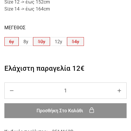
Size 12 -> έως 152cm
Size 14 -> έως 164cm
ΜΕΓΕΘΟΣ
6y
8y
10y
12y
14y
Ελάχιστη παραγελία
12€
Προσθήκη Στο Καλάθι