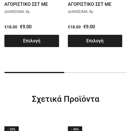
ΑΓΟΡΙΣΤΙΚΟ ΣΕΤ ΜΕ
ΑΓΟΡΙΣΤΙΚΟ ΣΕΤ ΜΕ
ΤΖΙΝ ΣΟΡΤΣ JOYCE
ΤΖΙΝ ΣΟΡΤΣ JOYCE
ΔΙΑΘΕΣΙΜΑ: 8y
ΔΙΑΘΕΣΙΜΑ: 8y
FESTIVAL ΡΟΖ 13943
FESTIVAL ΜΠΕΖ 13943
€
9.00
€
9.00
€
18.00
€
18.00
Επιλογή
Επιλογή
Σχετικά Προϊόντα
- 33%
- 45%