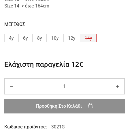
Size 14 -> έως 164cm
ΜΕΓΕΘΟΣ
4y
6y
8y
10y
12y
14y
Ελάχιστη παραγελία
12€
Προσθήκη Στο Καλάθι
Κωδικός προϊόντος:
3021G