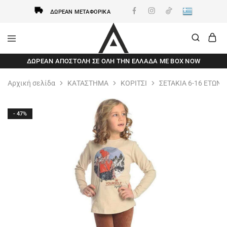
ΔΩΡΕΆΝ ΜΕΤΑΦΟΡΙΚΆ
AxidWear
Παιδικά
ΔΩΡΕΆΝ ΑΠΟΣΤΟΛΗ ΣΕ ΌΛΗ ΤΗΝ ΕΛΛΆΔΑ ΜΕ BOX NOW
,
Γυναικεία
,
Αρχική σελίδα
ΚΑΤΑΣΤΗΜΑ
ΚΟΡΙΤΣΙ
ΣΕΤΑΚΙΑ 6-16 ΕΤΩΝ
Ανδρικά
Axidwear
- 47%